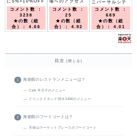
に5%+10%OFF
場へのアクセス
ニバーサルシテ
クーポン配布！
が便利な新築ホ
ィエリアにあり
コメント数 ：
コメント数 ：
コメント数 ：
／ＪＲゆめ咲線
テル。／2023年
大阪市内へのア
3238
25
689
桜島駅より徒歩1
4月オープン、大
クセスも◎／Ｊ
★の数（総
★の数（総
★の数（総
分 テーマパー
阪メトロ中央線
Ｒ 桜島駅より
合）： 4.66
合）： 4.92
合）： 4.01
クまで徒歩約13
大阪港駅、西改
徒歩約４分又は
分、ユニバーサ
札を出て右、3番
ユニバーサルシ
ルシティ駅1分1
出口徒歩1分。
ティ駅から徒歩
駅 大阪駅まで
約１０分 京セ
直通電車で14分
ラドーム大阪又
は大阪駅より電
目次
車で約１５分
海遊館のレストランメニューは？
Cafe R.O.Fのメニュー
ドリンクスタンドSEA SAWのメニュー
海遊館のフードコートは？
天保山マーケットプレースのフードコート