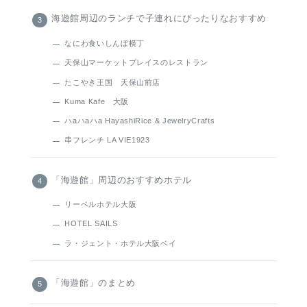
海遊館周辺のランチで子連れにぴったりなおすすめ
なにわ食いしんぼ横丁
天保山マーケットプレイスのレストラン
たこやき王国 天保山前店
Kuma Kafe 大阪
ハaハaハa HayashiRice & JewelryCrafts
串フレンチ LA VIE1923
「海遊館」周辺のおすすめホテル
リーベルホテル大阪
HOTEL SAILS
ラ・ジェント・ホテル大阪ベイ
「海遊館」のまとめ