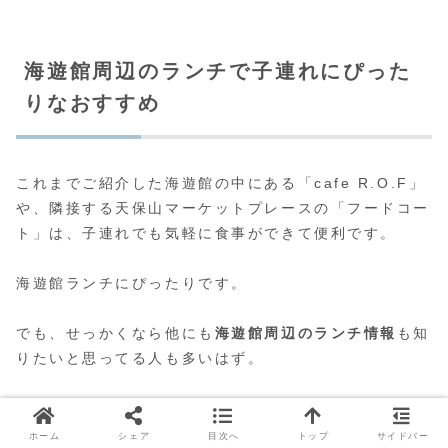
海遊館周辺のランチで子連れにぴった
りなおすすめ
これまでご紹介した海遊館の中にある「cafe R.O.F」
や、隣接する天保山マーケットプレースの「フードコー
ト」は、子連れでも気軽に食事ができて便利です。
海遊館ランチにぴったりです。
でも、せっかくなら他にも
海遊館周辺のランチ情報
も知
りたいと思ってる人も多いはず。
ここでは「cafe ROF」やフードコート以外で、特に
子
連れランチにぴったりのお店
をいくつかご紹介します。
ホーム
シェア
目次へ
トップ
サイドバー