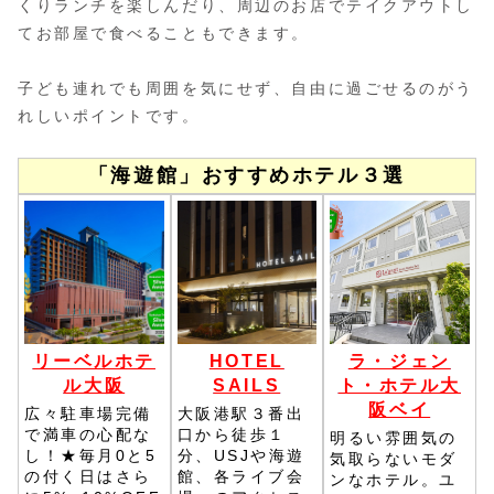
くりランチを楽しんだり、周辺のお店でテイクアウトし
てお部屋で食べることもできます。
子ども連れでも周囲を気にせず、自由に過ごせるのがう
れしいポイントです。
「海遊館」おすすめホテル３選
リーベルホテ
HOTEL
ラ・ジェン
ル大阪
SAILS
ト・ホテル大
阪ベイ
広々駐車場完備
大阪港駅３番出
で満車の心配な
口から徒歩１
明るい雰囲気の
し！★毎月0と5
分、USJや海遊
気取らないモダ
の付く日はさら
館、各ライブ会
ンなホテル。ユ