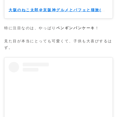
大阪のねこ太郎＠京阪神グルメとパフェと猫旅(@umasugi_nekotaro)がシェアした投稿
特に注目なのは、やっぱり
ペンギンパンケーキ
！
見た目が本当にとっても可愛くて、子供も大喜びするは
ず。