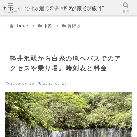
キレイで快適ステキな家族旅行
キレイで快適ステキな家族旅行
メニュー
検索
Home
中部
長野県
軽井沢駅から白糸の滝へバスでのア
クセスや乗り場。時刻表と料金
2025.04.10
2026.05.25