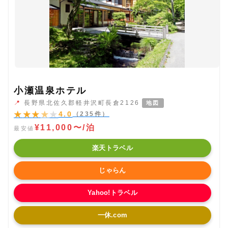
小瀬温泉ホテル
📍
長野県北佐久郡軽井沢町長倉2126
地図
★
★
★
★
★
4.0
（235件）
¥11,000〜/泊
最安値
楽天トラベル
じゃらん
Yahoo!トラベル
一休.com