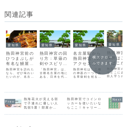
関連記事
愛知県
愛知県
愛知県
愛知県
熱田神宮
熱田神宮前の
熱田神宮の回
名古屋駅から
横スクロー
煙所はこ
ひつまぶしが
り方：草薙の
熱田神宮への
たばこが
有名な鰻屋：
剣やスピリチ
アクセス方
ルできます
る2つの
予約と値段
ュアル体験
法：地下鉄最
熱田神宮の
熱田神宮を訪れた
「熱田神宮」は、
熱田神社は、三種
と注意点
はどこにあ
なら、ぜひ味わい
古都名古屋の地に
寄り駅と電車
の神器の一つであ
田人宇うの
たいのが、名古屋
ある、日本を代表
る草薙剣を祀る由
介
の場合
や利用時の
グルメの代名詞ひ
するパワースポッ
緒ある神社として
をまとめま
つまぶしですよ
トです。神々しい
知られています。
参拝前に確
ね！カリッと香ば
雰囲気に包まれた
古くから人々の信
おきたいポ
しく焼き上げた鰻
境内には、古来よ
仰を集めてきたパ
を紹介して
と、熱々のご飯の
り人々の信仰を集
ワースポットであ
す。
ハーモニーは、一
熱海花火が見える宿
めてきた数多くの
熱田神宮でコインロ
り、名古屋観光の
度食べたら忘れら
社殿や、歴史ある
定番スポットとし
で子連れに優しい人
ッカーを使いたいな
れない美味しさで
建造物が立ち並び
ても人気ですよ。
気宿5選！部屋から
らここ！キャリーケ
すね。熱田神宮前
ます。日常の喧騒
「名古屋駅から熱
楽しむ家族旅行
ースは手荷物預かり
には、長年愛され
を忘れ、心身をリ
田神宮へのアクセ
できる？
続ける老舗の有名
フレッシュできる
スで、一番スムー
店から、新しい風
空間です。熱田
ズなルート
を...
神...
は？」...