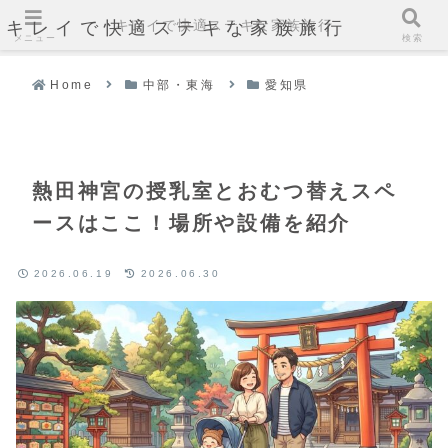
キレイで快適ステキな家族旅行
キレイで快適ステキな家族旅行
メニュー
検索
Home
中部・東海
愛知県
熱田神宮の授乳室とおむつ替えスペ
ースはここ！場所や設備を紹介
2026.06.19
2026.06.30