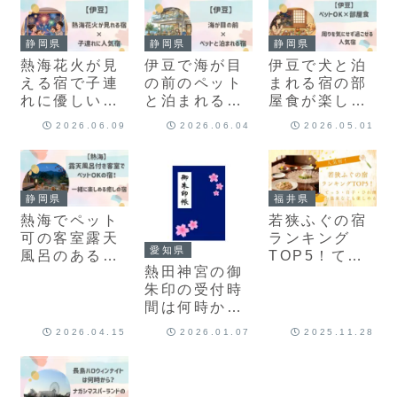
できる？
静岡県
静岡県
静岡県
熱海花火が見
伊豆で海が目
伊豆で犬と泊
える宿で子連
の前のペット
まれる宿の部
れに優しい人
と泊まれる宿
屋食が楽しめ
気宿5選！部
5選！愛犬と
る13選！周り
2026.06.09
2026.06.04
2026.05.01
屋から楽しむ
過ごす絶景の
を気にせず過
家族旅行
休日
ごせる人気宿
静岡県
福井県
熱海でペット
若狭ふぐの宿
可の客室露天
ランキング
愛知県
風呂のある宿
TOP5！てっ
熱田神宮の御
９選！一緒に
さ・白子・ひ
朱印の受付時
楽しめる癒し
れ酒・温泉な
間は何時から
の宿
ども楽しめる
何時まで？ど
人気宿
2026.04.15
2026.01.07
2025.11.28
こでもらえる
か・場所を解
説