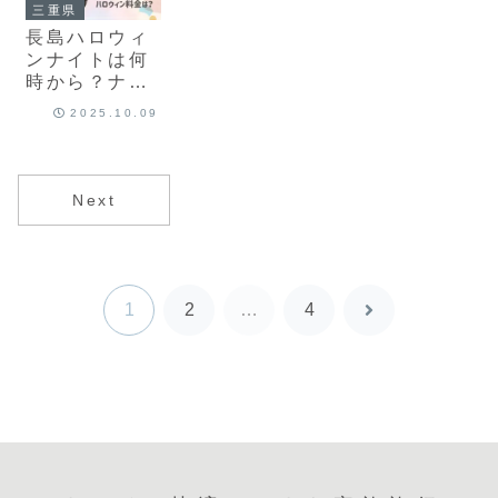
三重県
長島ハロウィ
ンナイトは何
時から？ナガ
シマスパーラ
2025.10.09
ンドのハロウ
ィン料金は？
Next
1
2
…
4
次
へ