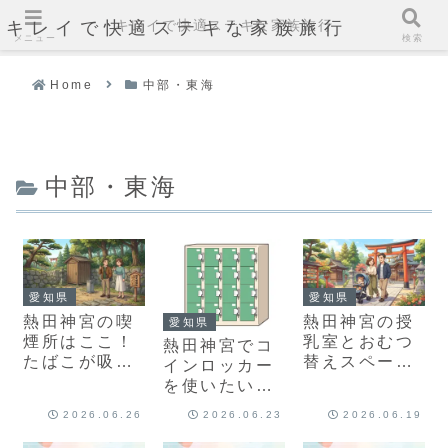
キレイで快適ステキな家族旅行
キレイで快適ステキな家族旅行
メニュー
検索
Home
中部・東海
中部・東海
愛知県
愛知県
熱田神宮の喫
熱田神宮の授
愛知県
煙所はここ！
乳室とおむつ
熱田神宮でコ
たばこが吸え
替えスペース
インロッカー
る2つの場所
はここ！場所
を使いたいな
と注意点を紹
や設備を紹介
らここ！キャ
2026.06.26
2026.06.23
2026.06.19
介
リーケースは
手荷物預かり