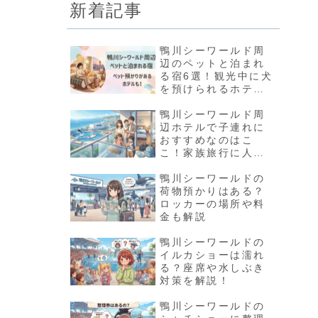
新着記事
鴨川シーワールド周
辺のペットと泊まれ
る宿6選！観光中に犬
を預けられるホテル
も紹介
鴨川シーワールド周
辺ホテルで子連れに
おすすめなのはこ
こ！家族旅行に人気
の宿7選
鴨川シーワールドの
荷物預かりはある？
ロッカーの場所や料
金も解説
鴨川シーワールドの
イルカショーは濡れ
る？座席や水しぶき
対策を解説！
鴨川シーワールドの