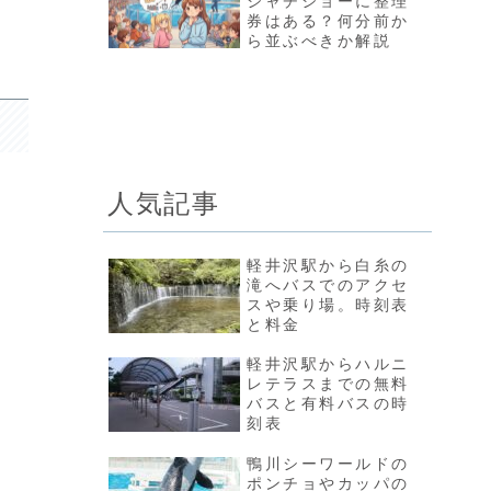
シャチショーに整理
券はある？何分前か
ら並ぶべきか解説
人気記事
軽井沢駅から白糸の
滝へバスでのアクセ
スや乗り場。時刻表
と料金
軽井沢駅からハルニ
レテラスまでの無料
バスと有料バスの時
刻表
鴨川シーワールドの
ポンチョやカッパの