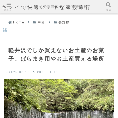
キレイで快適ステキな家族旅行
キレイで快適ステキな家族旅行
メニュー
検索
Home
中部
長野県
軽井沢でしか買えないお土産のお菓
子。ばらまき用やお土産買える場所
2025.03.10
2026.04.10