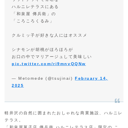
ハルニレテラスにある
「和泉屋 傳兵衛」の
「ころころくるみ」
クルミッ子が好きな人にはオススメ
シナモンが胡桃がほろほろが
お口の中でマリアージュして美味しい
pic.twitter.com/ri9mnvQQNw
— Metomede (@tsujinai)
February 14,
2025
軽井沢の自然に囲まれたおしゃれな商業施設、ハルニレ
テラス。
「和泉屋菓子店 傳兵衞 ハルニレテラス店」限定の こ