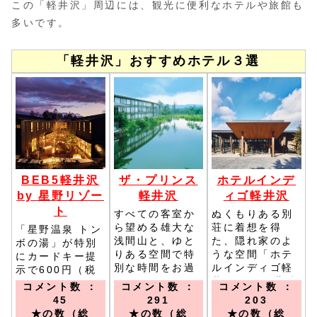
この「軽井沢」周辺には、観光に便利なホテルや旅館も
多いです。
「軽井沢」おすすめホテル３選
BEB5軽井沢
ザ・プリンス
ホテルインデ
by 星野リゾー
軽井沢
ィゴ軽井沢
ト
すべての客室か
ぬくもりある別
ら望める雄大な
荘に着想を得
「星野温泉 トン
浅間山と、ゆと
た、隠れ家のよ
ボの湯」が特別
りある空間で特
うな空間「ホテ
にカードキー提
別な時間をお過
ルインディゴ軽
示で600円（税
ごしください／
井沢」／JR北陸
込･タオル付）に
コメント数 ：
コメント数 ：
コメント数 ：
軽井沢駅南口よ
新幹線・しなの
てお楽しみいた
45
291
203
り8：00～21：
鉄道線「軽井
だけます。／電
★の数（総
★の数（総
★の数（総