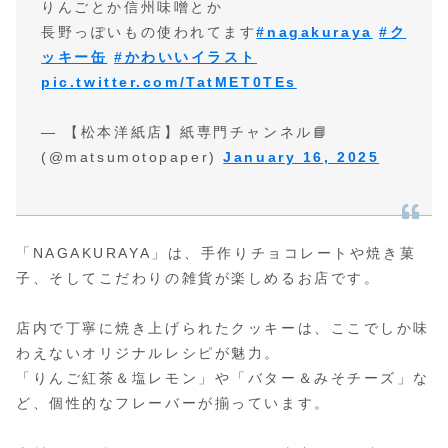
りんごとか信州味噌とか
長野っぽいもの使われてます
#nagakuraya
#ク
ッキー缶
#かわいいイラスト
pic.twitter.com/TatMET0TEs
— 【松本洋紙店】紙専門チャンネル📘
(@matsumotopaper)
January 16, 2025
「NAGAKURAYA」は、手作りチョコレートや焼き菓
子、そしてこだわりの雑貨が楽しめるお店です。
店内で丁寧に焼き上げられたクッキーは、ここでしか味
わえないオリジナルレシピが魅力。
「りんご紅茶＆塩レモン」や「バター＆みそチーズ」な
ど、個性的なフレーバーが揃っています。