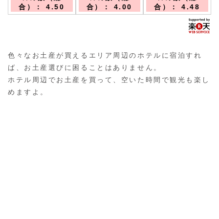
00時の間、約30
沢」駅下車。南
車：東京駅→軽
合）： 4.50
合）： 4.00
合）： 4.48
分間隔にて無料
口よりタクシー
井沢駅→中軽井
シャトルバスを
もしくはホテル
沢駅、中軽井沢
随時運行。
シャトルバスで
駅からタクシー
約5分
にて約5分、徒歩
は約17分
色々なお土産が買えるエリア周辺のホテルに宿泊すれ
ば、お土産選びに困ることはありません。
ホテル周辺でお土産を買って、空いた時間で観光も楽し
めますよ。