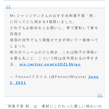
Mr.ジャッジマンさんのおすすめ和菓子屋「和」
に行ってどら焼きを4個買いました。
どれでもお勧めをとお願いし、車で運転して家を
目指す
借宿の信号でもう我慢ができず剥いて一個食べて
しまった
絶大ボリュームのどら焼き、これは餡子が美味い
＆栗も丸ごと。こういう時は信号変わるの早すぎ
る。
pic.twitter.com/zJOZL5kigc
— Fenouilフヌイユ (@FenouilMiyota)
June
2, 2021
「和菓子屋 和」は、素材にこだわった優しい味わいの