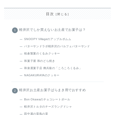
目次
軽井沢でしか買えないお土産でお菓子は？
SNOOPY Villageのアップルポムム
バターサンドラボ軽井沢のパルフェバターサンド
柏倉製菓のくるみクッキー
和菓子屋 和のどら焼き
和泉屋菓子店 傳兵衞の「ころころくるみ」
NAGAKURAYAのクッキー
軽井沢お土産お菓子ばらまき用でおすすめ
Bon Okawaのチョコレートボール
軽井沢トルタのチーズラングドシャ
田中屋の雷鳥の里