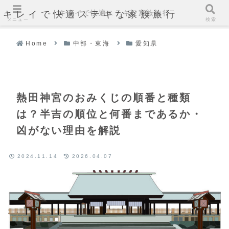
キレイで快適ステキな家族旅行
キレイで快適ステキな家族旅行
メニュー
検索
Home
中部・東海
愛知県
熱田神宮のおみくじの順番と種類
は？半吉の順位と何番まであるか・
凶がない理由を解説
2024.11.14
2026.04.07