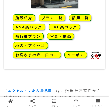
施設紹介
プラン一覧
部屋一覧
ANA楽パック
JAL楽パック
飛行機プラン
写真・動画
地図・アクセス
お客さまの声・口コミ
クーポン
は、熱田神宮南門から
「
エクセルイン名古屋熱田
」
徒歩約10分の場所にあるビジネスホテルです。
ホーム
シェア
目次へ
トップ
サイドバー