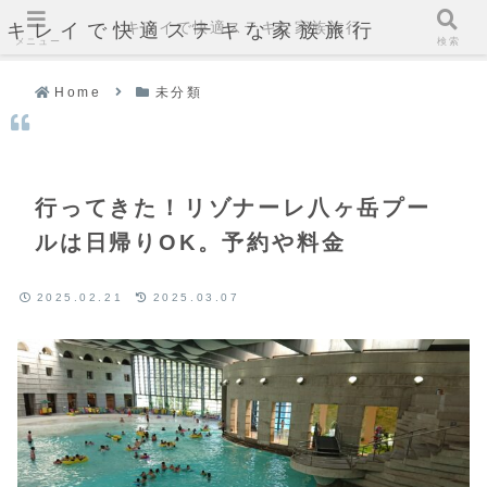
キレイで快適ステキな家族旅行
キレイで快適ステキな家族旅行
メニュー
検索
Home
未分類
行ってきた！リゾナーレ八ヶ岳プー
ルは日帰りOK。予約や料金
2025.02.21
2025.03.07