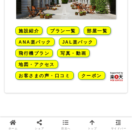
施設紹介
プラン一覧
部屋一覧
ANA楽パック
JAL楽パック
飛行機プラン
写真・動画
地図・アクセス
お客さまの声・口コミ
クーポン
リゾナーレ八ヶ岳プール予約は必要？
ホーム
シェア
目次へ
トップ
サイドバー