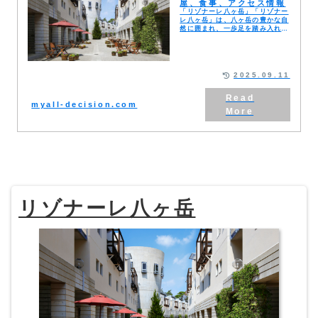
屋、食事、アクセス情報
「リゾナーレ八ヶ岳」「リゾナー
レ八ヶ岳」は、八ヶ岳の豊かな自
然に囲まれ、一歩足を踏み入れた
瞬間から、日常の喧騒を忘れさせ
てくれる特別な場所です。緑豊か
な森の中に佇むその姿は、訪れる
人々に非日常の体験を...
2025.09.11
myall-decision.com
リゾナーレ八ヶ岳