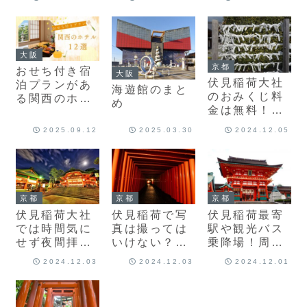
プレースの場
所まとめ
大阪
京都
おせち付き宿
大阪
伏見稲荷大社
泊プランがあ
海遊館のまと
のおみくじ料
る関西のホテ
め
金は無料！場
ル12選！大
所と時間、種
阪・京都・兵
2025.09.12
2025.03.30
2024.12.05
類と順位は？
庫・滋賀・奈
良で迎える新
年旅行
京都
京都
京都
伏見稲荷大社
伏見稲荷で写
伏見稲荷最寄
では時間気に
真は撮っては
駅や観光バス
せず夜間拝
いけない？怖
乗降場！周辺
観。ライトア
い心霊写真
観光でおすす
2024.12.03
2024.12.03
2024.12.01
ップ2024と夜
めは？
は危険？