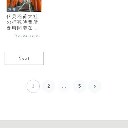
京都
伏見稲荷大社
の拝観時間所
要時間滞在時
間コースマッ
2024.12.01
プ！山道登山
は結構きつ
い？
Next
1
2
…
5
次
へ